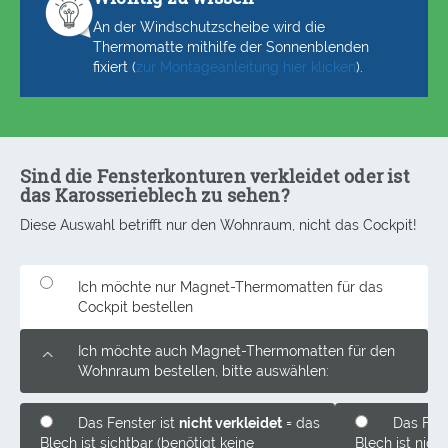
An der Windschutzscheibe wird die
Thermomatte mithilfe der Sonnenblenden
fixiert (
zur Montageanleitung hier klicken
).
Sind die Fensterkonturen verkleidet oder ist
das Karosserieblech zu sehen?
Diese Auswahl betrifft nur den Wohnraum, nicht das Cockpit!
Ich möchte nur Magnet-Thermomatten für das
Cockpit bestellen
Ich möchte auch Magnet-Thermomatten für den
Wohnraum bestellen, bitte auswählen:
Das Fenster ist
nicht verkleidet
= das
Das Fens
Blech ist sichtbar (benötigt keine
Blech ist nich