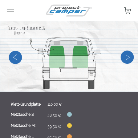
Mein 
Klett-Grundplatte:
110,00 €
Netztasche S:
48,50 €
Netztasche M:
59,50 €
Netztasche L:
65,50 €