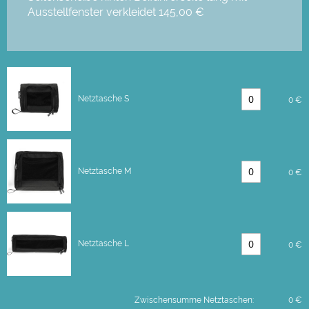
Ausstellfenster verkleidet
145,00 €
Netztasche S
0 €
Netztasche M
0 €
Netztasche L
0 €
Zwischensumme Netztaschen:
0 €