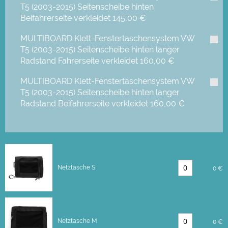
T5 (2003-2015) Seitenscheibe hinten
Beifahrerseite verkleidet
145,00 €
MULTIBOARD Klett-Fenstertaschensystem VW
T5 (2003-2015) Seitenscheibe hinten langer
Radstand Fahrerseite verkleidet
160,00 €
MULTIBOARD Klett-Fenstertaschensystem VW
T5 (2003-2015) Seitenscheibe hinten langer
Radstand Beifahrerseite verkleidet
160,00 €
Netztasche S
0 €
Netztasche M
0 €