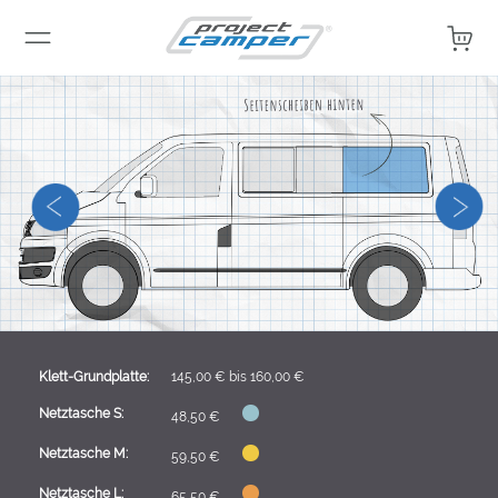
Mein 
Klett-Grundplatte:
145,00 €
bis
160,00 €
Netztasche S:
48,50 €
Netztasche M:
59,50 €
Netztasche L:
65,50 €