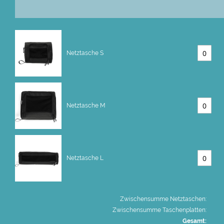
Netztasche S
Netztasche M
Netztasche L
Zwischensumme Netztaschen:
Zwischensumme Taschenplatten:
Gesamt: