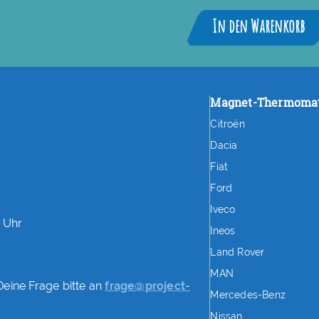
In den Warenkorb
Magnet-Thermoma
Citroën
Dacia
Fiat
Ford
Iveco
0 Uhr
Ineos
Land Rover
MAN
Deine Frage bitte an
frage@project-
Mercedes-Benz
Nissan