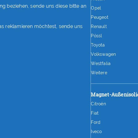
ung beziehen, sende uns diese bitte an
Opel
Peugeot
as reklamieren möchtest, sende uns
Renault
Pössl
Toyota
Volkswagen
Westfalia
Weitere
Magnet-Außenisoli
Citroën
Fiat
Ford
Iveco