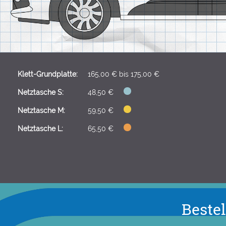
Klett-Grundplatte:
165,00 €
bis
175,00 €
Netztasche S:
48,50 €
Netztasche M:
59,50 €
Netztasche L:
65,50 €
Beste