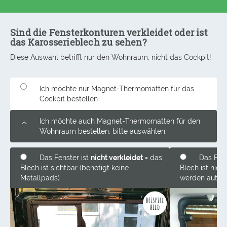
Sind die Fensterkonturen verkleidet oder ist
das Karosserieblech zu sehen?
Diese Auswahl betrifft nur den Wohnraum, nicht das Cockpit!
Ich möchte nur Magnet-Thermomatten für das
Cockpit bestellen
Ich möchte auch Magnet-Thermomatten für den
Wohnraum bestellen, bitte auswählen:
Das Fenster ist
nicht verkleidet
= das
Das Fens
Blech ist sichtbar (benötigt keine
Blech ist nich
Metallpads)
werden automa