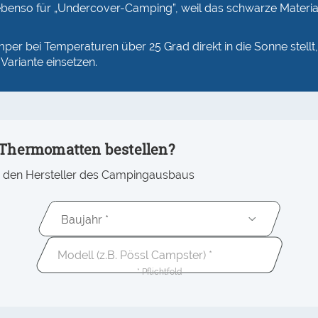
ebenso für „Undercover-Camping”, weil das schwarze Materia
er bei Temperaturen über 25 Grad direkt in die Sonne stellt
Variante einsetzen.
-Thermomatten bestellen?
ns den Hersteller des Campingausbaus
Baujahr *
* Pflichtfeld