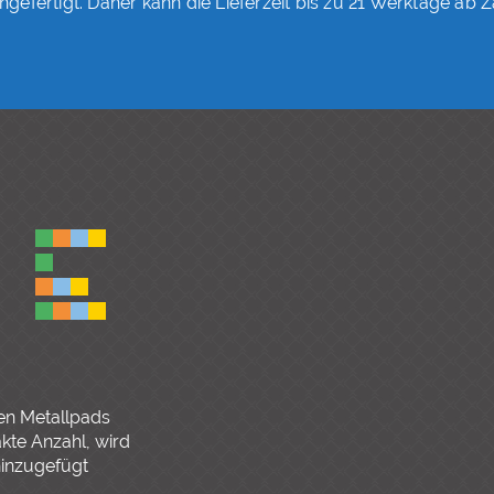
fertigt. Daher kann die Lieferzeit bis zu 21 Werktage ab 
en Metallpads
akte Anzahl, wird
inzugefügt