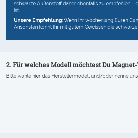
schwarze Außenstoff daher ebenfalls zu empfehlen – 
ist.
Unsere Empfehlung
: Wenn Ihr wochenlang Euren Camp
Ansonsten könnt Ihr mit gutem Gewissen die schwarze 
2. Für welches Modell möchtest Du Magnet
Bitte wähle hier das Herstellermodell und/oder nenne u